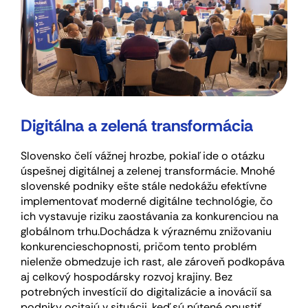
Digitálna a zelená transformácia
Slovensko čelí vážnej hrozbe, pokiaľ ide o otázku
úspešnej digitálnej a zelenej transformácie. Mnohé
slovenské podniky ešte stále nedokážu efektívne
implementovať moderné digitálne technológie, čo
ich vystavuje riziku zaostávania za konkurenciou na
globálnom trhu.
Dochádza k výraznému znižovaniu
konkurencieschopnosti, pričom tento problém
nielenže obmedzuje ich rast, ale zároveň podkopáva
aj celkový hospodársky rozvoj krajiny. Bez
potrebných investícií do digitalizácie a inovácií sa
podniky ocitajú v situácii, keď sú nútené opustiť