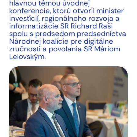
hlavnou témou úvodnej
konferencie, ktorú otvoril minister
investícií, regionálneho rozvoja a
informatizácie SR Richard Raši
spolu s predsedom predsedníctva
Národnej koalície pre digitálne
zručnosti a povolania SR Máriom
Lelovským.