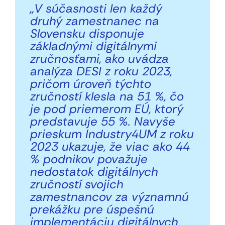
„V súčasnosti len každý
druhý zamestnanec na
Slovensku disponuje
základnými digitálnymi
zručnosťami, ako uvádza
analýza DESI z roku 2023,
pričom úroveň týchto
zručností klesla na 51 %, čo
je pod priemerom EÚ, ktorý
predstavuje 55 %. Navyše
prieskum Industry4UM z roku
2023 ukazuje, že viac ako 44
% podnikov považuje
nedostatok digitálnych
zručností svojich
zamestnancov za významnú
prekážku pre úspešnú
implementáciu digitálnych