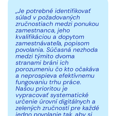
„Je potrebné identifikovať
súlad v požadovaných
zručnostiach medzi ponukou
zamestnanca, jeho
kvalifikáciou a dopytom
zamestnávateľa, popisom
povolania. Súčasná nezhoda
medzi týmito dvoma
stranami bráni ich
porozumeniu čo kto očakáva
a neprospieva efektívnemu
fungovaniu trhu práce.
Našou prioritou je
vypracovať systematické
určenie úrovní digitálnych a
zelených zručností pre každé
jedno povolanie tak, aby si