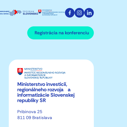
https://www.facebook.co
https://www.instagr
https://www.li
Registrácia na konferenciu
Ministerstvo investícií,
regionálneho rozvoja a
informatizácie Slovenskej
republiky SR
Pribinova 25
811 09 Bratislava