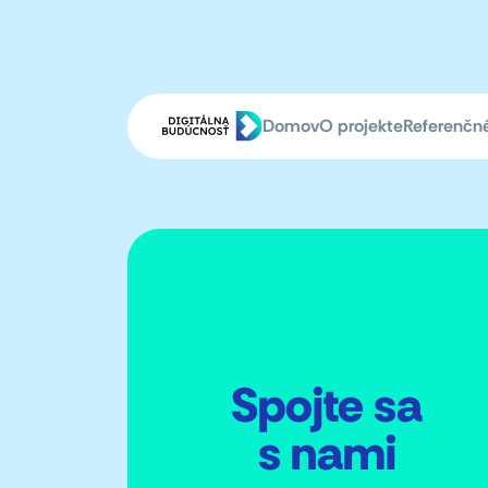
Domov
O projekte
Referenčn
Spojte sa
s nami