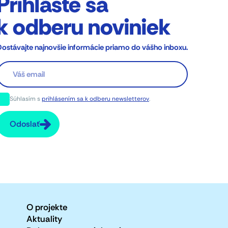
Prihláste sa
k odberu noviniek
ostávajte najnovšie informácie priamo do vášho inboxu.
Súhlasím s
prihlásením sa k odberu newsletterov
.
Odoslať
O projekte
Aktuality