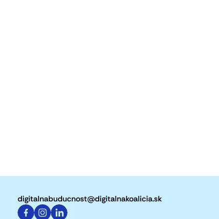
digitalnabuducnost@digitalnakoalicia.sk
https://www.facebook.com/profile.php?id=61566790
https://www.instagram.com/digitalna_buducnos
https://www.linkedin.com/company/105215